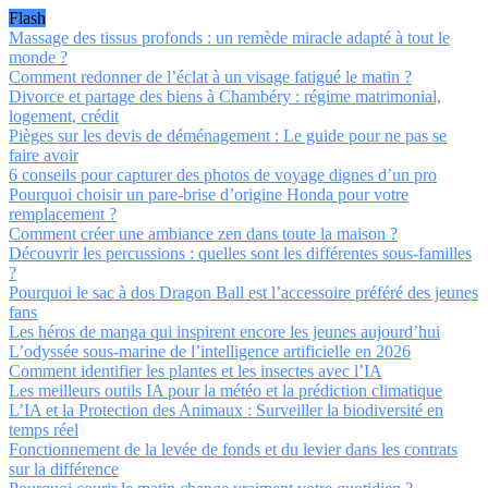
Flash
Massage des tissus profonds : un remède miracle adapté à tout le
monde ?
Comment redonner de l’éclat à un visage fatigué le matin ?
Divorce et partage des biens à Chambéry : régime matrimonial,
logement, crédit
Pièges sur les devis de déménagement : Le guide pour ne pas se
faire avoir
6 conseils pour capturer des photos de voyage dignes d’un pro
Pourquoi choisir un pare-brise d’origine Honda pour votre
remplacement ?
Comment créer une ambiance zen dans toute la maison ?
Découvrir les percussions : quelles sont les différentes sous-familles
?
Pourquoi le sac à dos Dragon Ball est l’accessoire préféré des jeunes
fans
Les héros de manga qui inspirent encore les jeunes aujourd’hui
L’odyssée sous-marine de l’intelligence artificielle en 2026
Comment identifier les plantes et les insectes avec l’IA
Les meilleurs outils IA pour la météo et la prédiction climatique
L’IA et la Protection des Animaux : Surveiller la biodiversité en
temps réel
Fonctionnement de la levée de fonds et du levier dans les contrats
sur la différence