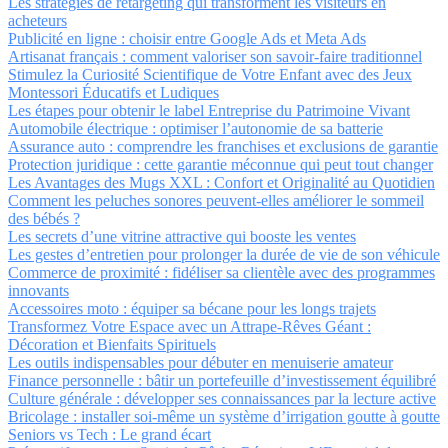
Les stratégies de retargeting qui transforment les visiteurs en
acheteurs
Publicité en ligne : choisir entre Google Ads et Meta Ads
Artisanat français : comment valoriser son savoir-faire traditionnel
Stimulez la Curiosité Scientifique de Votre Enfant avec des Jeux
Montessori Éducatifs et Ludiques
Les étapes pour obtenir le label Entreprise du Patrimoine Vivant
Automobile électrique : optimiser l’autonomie de sa batterie
Assurance auto : comprendre les franchises et exclusions de garantie
Protection juridique : cette garantie méconnue qui peut tout changer
Les Avantages des Mugs XXL : Confort et Originalité au Quotidien
Comment les peluches sonores peuvent-elles améliorer le sommeil
des bébés ?
Les secrets d’une vitrine attractive qui booste les ventes
Les gestes d’entretien pour prolonger la durée de vie de son véhicule
Commerce de proximité : fidéliser sa clientèle avec des programmes
innovants
Accessoires moto : équiper sa bécane pour les longs trajets
Transformez Votre Espace avec un Attrape-Rêves Géant :
Décoration et Bienfaits Spirituels
Les outils indispensables pour débuter en menuiserie amateur
Finance personnelle : bâtir un portefeuille d’investissement équilibré
Culture générale : développer ses connaissances par la lecture active
Bricolage : installer soi-même un système d’irrigation goutte à goutte
Seniors vs Tech : Le grand écart