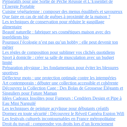
Préparatifs pour une Sortie de Pêche Réussie et L’Essentiel de
l’Énergie Portable
Cuisine végétarienne : composer des menus équilibrés et savoureux
Que faire en cas de nid de guêpes à proximité de la maison ?
Les techniques de conservation pour réduire le gaspillage
alimentaire
Beauté naturelle : fabriquer ses cosmétiques maison avec des
ingrédients bio
Pourquoi l’écologie n’est pas qu’un hobby : elle peut devenir ton
métier
Les règles de composition pour sublimer vos clichés quotidiens
Sport à domicile : créer sa salle de musculation avec un budget
limité
Préparation physique : les fondamentaux pour éviter les blessures
sportives
Déflecteur moto : une protection optimale contre les intempéries
Art contemporain : débuter une collection accessible et cohérente
Découvrez la Collection Cage : Des Bolas de Grossesse Élégants et
Singuliers pour Future Maman
Idées Cadeaux Insolites pour Fumeurs : Cendriers Design et Pipe à
Eau Mini Narguilé
Les techniques de peinture acrylique pour débutants créatifs
Dormez en toute sécurité : Découvrez le Réveil Caméra Espion Wifi
Les festivals culturels incontournables en France métropolitaine
Droit du travail : comprendre vos droits lors d’un licenciement