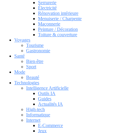
Serrurerie
Électricité
Rénovation intérieure
Menuiserie / Charpente
Maçonnerie
Peinture / Décoration
Toiture & couverture
Voyages
Tourisme
Gastronomie
Santé
Bien-être
Sport
Mode
Beauté
Technologies
Intelligence Artificielle
Outils IA
Guides
Actualités IA
High-tech
Informatique
Internet
E-Commerce
Jeux