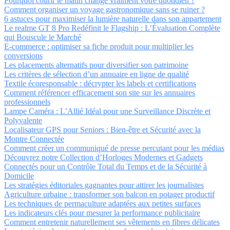
Pourquoi courir le matin change vraiment votre quotidien ?
Comment organiser un voyage gastronomique sans se ruiner ?
6 astuces pour maximiser la lumière naturelle dans son appartement
Le realme GT 8 Pro Redéfinit le Flagship : L’Évaluation Complète
qui Bouscule le Marché
E-commerce : optimiser sa fiche produit pour multiplier les
conversions
Les placements alternatifs pour diversifier son patrimoine
Les critères de sélection d’un annuaire en ligne de qualité
Textile écoresponsable : décrypter les labels et certifications
Comment référencer efficacement son site sur les annuaires
professionnels
Lampe Caméra : L’Allié Idéal pour une Surveillance Discrète et
Polyvalente
Localisateur GPS pour Seniors : Bien-être et Sécurité avec la
Montre Connectée
Comment créer un communiqué de presse percutant pour les médias
Découvrez notre Collection d’Horloges Modernes et Gadgets
Connectés pour un Contrôle Total du Temps et de la Sécurité à
Domicile
Les stratégies éditoriales gagnantes pour attirer les journalistes
Agriculture urbaine : transformer son balcon en potager productif
Les techniques de permaculture adaptées aux petites surfaces
Les indicateurs clés pour mesurer la performance publicitaire
Comment entretenir naturellement ses vêtements en fibres délicates