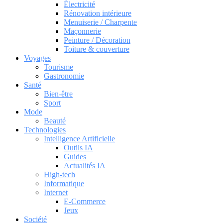
Électricité
Rénovation intérieure
Menuiserie / Charpente
Maçonnerie
Peinture / Décoration
Toiture & couverture
Voyages
Tourisme
Gastronomie
Santé
Bien-être
Sport
Mode
Beauté
Technologies
Intelligence Artificielle
Outils IA
Guides
Actualités IA
High-tech
Informatique
Internet
E-Commerce
Jeux
Société