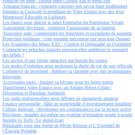
Publicité en ligne : choisir entre Google Ads et Meta Ads
Artisanat français : comment valoriser son savoir-faire traditionnel
Stimulez la Curiosité Scientifique de Votre Enfant avec des Jeux
Montessori Éducatifs et Ludiques
Les étapes pour obtenir le label Entreprise du Patrimoine Vivant
Automobile électrique : optimiser l’autonomie de sa batterie
Assurance auto : comprendre les franchises et exclusions de garantie
Protection juridique : cette garantie méconnue qui peut tout changer
Les Avantages des Mugs XXL : Confort et Originalité au Quotidien
Comment les peluches sonores peuvent-elles améliorer le sommeil
des bébés ?
Les secrets d’une vitrine attractive qui booste les ventes
Les gestes d’entretien pour prolonger la durée de vie de son véhicule
Commerce de proximité : fidéliser sa clientèle avec des programmes
innovants
Accessoires moto : équiper sa bécane pour les longs trajets
Transformez Votre Espace avec un Attrape-Rêves Géant :
Décoration et Bienfaits Spirituels
Les outils indispensables pour débuter en menuiserie amateur
Finance personnelle : bâtir un portefeuille d’investissement équilibré
Culture générale : développer ses connaissances par la lecture active
Bricolage : installer soi-même un système d’irrigation goutte à goutte
Seniors vs Tech : Le grand écart
Préparatifs pour une Sortie de Pêche Réussie et L’Essentiel de
l’Énergie Portable