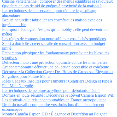
Cuisine végétarienne : composer des menus équilibrés et savoureux
Que faire en cas de nid de guêpes à proximité de la maison ?
Les techniques de conservation pour réduire le gaspillage
alimentaire
Beauté naturelle : fabriquer ses cosmétiques maison avec des
ingrédients bio
Pourquoi l’écologie n’est pas qu’un hobby : elle peut devenir ton
métier
Les règles de composition pour sublimer vos clichés quotidiens
Sport à domicile : créer sa salle de musculation avec un budget
limité
Préparation physique : les fondamentaux pour éviter les blessures
sportives
Déflecteur moto : une protection optimale contre les intempéries
Art contemporain : débuter une collection accessible et cohérente
Découvrez la Collection Cage : Des Bolas de Grossesse Élégants et
Singuliers pour Future Maman
Idées Cadeaux Insolites pour Fumeurs : Cendriers Design et Pipe à
Eau Mini Narguilé
Les techniques de peinture acrylique pour débutants créatifs
Dormez en toute sécurité : Découvrez le Réveil Caméra Espion Wifi
Les festivals culturels incontournables en France métropolitaine
Droit du travail : comprendre vos droits lors d’un licenciement
économique
Montre Caméra Espion HD : Élégance et Discrétion au Poignet