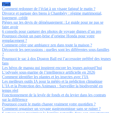
Flash
Comment redonner de l’éclat à un visage fatigué le matin ?
Divorce et partage des biens à Chambéry : régime matrimonial,
logement, crédit
Pièges sur les devis de déménagement : Le guide pour ne pas se
faire avoir
6 conseils pour capturer des photos de voyage dignes d’un pro
Pourquoi choisir un pare-brise d’origine Honda pour votre
remplacement ?
Comment créer une ambiance zen dans toute la maison ?
Découvrir les percussions : quelles sont les différentes sous-familles
?
Pourquoi le sac à dos Dragon Ball est l’accessoire préféré des jeunes
fans
Les héros de manga qui inspirent encore les jeunes aujourd’hui
L’odyssée sous-marine de l’intelligence artificielle en 2026
Comment identifier les plantes et les insectes avec l’IA
Les meilleurs outils IA pour la météo et la prédiction climatique
L’IA et la Protection des Animaux : Surveiller la biodiversité en
temps réel
Fonctionnement de la levée de fonds et du levier dans les contrats
sur la différence
Pourquoi courir le matin change vraiment votre quotidien ?
Comment organiser un voyage gastronomique sans se ruiner ?