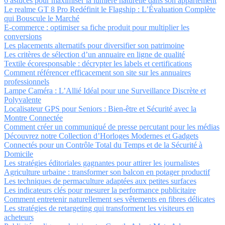
6 astuces pour maximiser la lumière naturelle dans son appartement
Le realme GT 8 Pro Redéfinit le Flagship : L’Évaluation Complète
qui Bouscule le Marché
E-commerce : optimiser sa fiche produit pour multiplier les
conversions
Les placements alternatifs pour diversifier son patrimoine
Les critères de sélection d’un annuaire en ligne de qualité
Textile écoresponsable : décrypter les labels et certifications
Comment référencer efficacement son site sur les annuaires
professionnels
Lampe Caméra : L’Allié Idéal pour une Surveillance Discrète et
Polyvalente
Localisateur GPS pour Seniors : Bien-être et Sécurité avec la
Montre Connectée
Comment créer un communiqué de presse percutant pour les médias
Découvrez notre Collection d’Horloges Modernes et Gadgets
Connectés pour un Contrôle Total du Temps et de la Sécurité à
Domicile
Les stratégies éditoriales gagnantes pour attirer les journalistes
Agriculture urbaine : transformer son balcon en potager productif
Les techniques de permaculture adaptées aux petites surfaces
Les indicateurs clés pour mesurer la performance publicitaire
Comment entretenir naturellement ses vêtements en fibres délicates
Les stratégies de retargeting qui transforment les visiteurs en
acheteurs