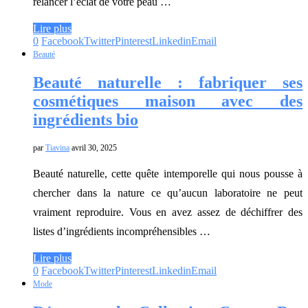
relancer l’éclat de votre peau …
Lire plus
0
Facebook
Twitter
Pinterest
Linkedin
Email
Beauté
Beauté naturelle : fabriquer ses
cosmétiques maison avec des
ingrédients bio
par
Tiavina
avril 30, 2025
Beauté naturelle, cette quête intemporelle qui nous pousse à
chercher dans la nature ce qu’aucun laboratoire ne peut
vraiment reproduire. Vous en avez assez de déchiffrer des
listes d’ingrédients incompréhensibles …
Lire plus
0
Facebook
Twitter
Pinterest
Linkedin
Email
Mode