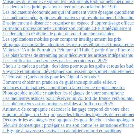
Musiques du monde : explorer les instruments traditionnels méconnus
Les démarches juridiques pour créer une association loi 1901
Les indicateurs économiques qui influencent votre épargne quotidien
Les méthodes pédagogiques alternatives qui révolutionnent l’éducatio
Enseignement à distance : organiser un espace d’apprentissage efficac
Formation professionnelle : utiliser son compte CPF stratégiquement
Leadership et créativité : le point de vue d’un chef cuisinier
Les applications mobiles pour comparer intelligemment les prix
Shopping responsable : identifier les marques éthiques et transparente
Maîtriser l’Art du Portrait en Peinture à l’Huile à partir d’une Photo:
Les plateformes de streaming pour découvrir les artistes indépendants
Les certifications recherchées par les recruteurs en 2025
Choisir le cadeau parfait : des idées pour tous les goûts et tous les bud
Voyance et intuition : développer son ressenti personnel naturellement
Télétravail : Quels droits pour les Digital Nomads ?
Comment choisir un praticien de guidance spirituelle sérieux
Sciences participatives : contribuer à la recherche depuis chez soi
Photographie mobile : maîtriser les réglages de votre smartphone
Les meilleures astuces pour réserver un vol fort-de-france vers pointe-
Les phénomènes astronomiques visibles à l’œil nu en 2025
Animaux de compagnie : décoder le langage corporel de votre chat
Emploi : rédiger un CV qui passe les filtres des logiciels de recruteme
Découvrir les avantages écologiques des gels douche et shampoings r
Sécurité domestique : protéger sa maison contre les intrusions efficac
L’Égypte à travers ses festivals : calendrier culturel et traditions