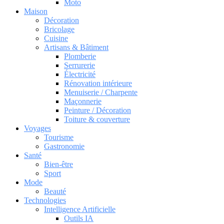
Moto
Maison
Décoration
Bricolage
Cuisine
Artisans & Bâtiment
Plomberie
Serrurerie
Électricité
Rénovation intérieure
Menuiserie / Charpente
Maçonnerie
Peinture / Décoration
Toiture & couverture
Voyages
Tourisme
Gastronomie
Santé
Bien-être
Sport
Mode
Beauté
Technologies
Intelligence Artificielle
Outils IA