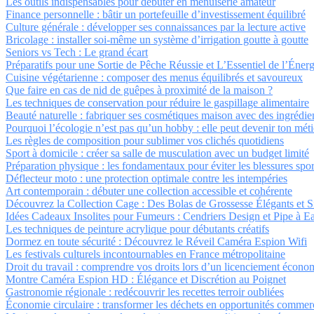
Les outils indispensables pour débuter en menuiserie amateur
Finance personnelle : bâtir un portefeuille d’investissement équilibré
Culture générale : développer ses connaissances par la lecture active
Bricolage : installer soi-même un système d’irrigation goutte à goutte
Seniors vs Tech : Le grand écart
Préparatifs pour une Sortie de Pêche Réussie et L’Essentiel de l’Énerg
Cuisine végétarienne : composer des menus équilibrés et savoureux
Que faire en cas de nid de guêpes à proximité de la maison ?
Les techniques de conservation pour réduire le gaspillage alimentaire
Beauté naturelle : fabriquer ses cosmétiques maison avec des ingrédie
Pourquoi l’écologie n’est pas qu’un hobby : elle peut devenir ton méti
Les règles de composition pour sublimer vos clichés quotidiens
Sport à domicile : créer sa salle de musculation avec un budget limité
Préparation physique : les fondamentaux pour éviter les blessures spor
Déflecteur moto : une protection optimale contre les intempéries
Art contemporain : débuter une collection accessible et cohérente
Découvrez la Collection Cage : Des Bolas de Grossesse Élégants et 
Idées Cadeaux Insolites pour Fumeurs : Cendriers Design et Pipe à E
Les techniques de peinture acrylique pour débutants créatifs
Dormez en toute sécurité : Découvrez le Réveil Caméra Espion Wifi
Les festivals culturels incontournables en France métropolitaine
Droit du travail : comprendre vos droits lors d’un licenciement écon
Montre Caméra Espion HD : Élégance et Discrétion au Poignet
Gastronomie régionale : redécouvrir les recettes terroir oubliées
Économie circulaire : transformer les déchets en opportunités commer