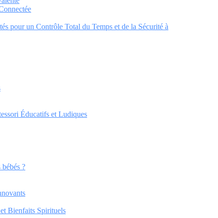
valente
 Connectée
s pour un Contrôle Total du Temps et de la Sécurité à
s
tessori Éducatifs et Ludiques
 bébés ?
innovants
 Bienfaits Spirituels