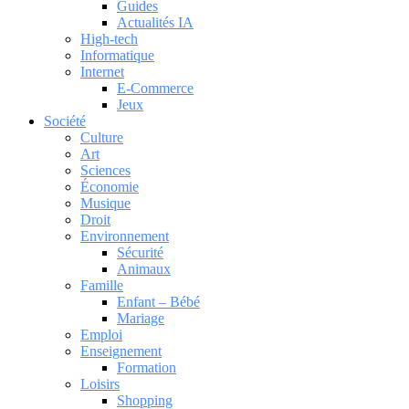
Guides
Actualités IA
High-tech
Informatique
Internet
E-Commerce
Jeux
Société
Culture
Art
Sciences
Économie
Musique
Droit
Environnement
Sécurité
Animaux
Famille
Enfant – Bébé
Mariage
Emploi
Enseignement
Formation
Loisirs
Shopping