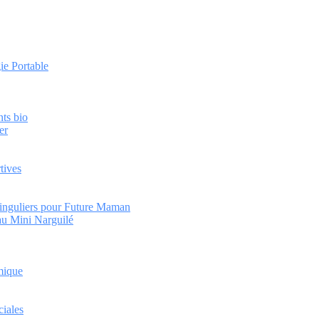
ie Portable
nts bio
er
tives
Singuliers pour Future Maman
au Mini Narguilé
omique
ciales