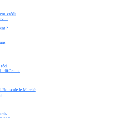
nt, crédit
avoir
ent ?
fans
 réel
la différence
ui Bouscule le Marché
ns
nnels