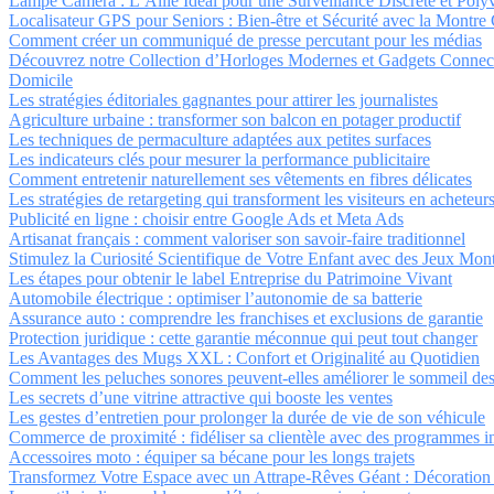
Lampe Caméra : L’Allié Idéal pour une Surveillance Discrète et Poly
Localisateur GPS pour Seniors : Bien-être et Sécurité avec la Montre
Comment créer un communiqué de presse percutant pour les médias
Découvrez notre Collection d’Horloges Modernes et Gadgets Connecté
Domicile
Les stratégies éditoriales gagnantes pour attirer les journalistes
Agriculture urbaine : transformer son balcon en potager productif
Les techniques de permaculture adaptées aux petites surfaces
Les indicateurs clés pour mesurer la performance publicitaire
Comment entretenir naturellement ses vêtements en fibres délicates
Les stratégies de retargeting qui transforment les visiteurs en acheteur
Publicité en ligne : choisir entre Google Ads et Meta Ads
Artisanat français : comment valoriser son savoir-faire traditionnel
Stimulez la Curiosité Scientifique de Votre Enfant avec des Jeux Mon
Les étapes pour obtenir le label Entreprise du Patrimoine Vivant
Automobile électrique : optimiser l’autonomie de sa batterie
Assurance auto : comprendre les franchises et exclusions de garantie
Protection juridique : cette garantie méconnue qui peut tout changer
Les Avantages des Mugs XXL : Confort et Originalité au Quotidien
Comment les peluches sonores peuvent-elles améliorer le sommeil des
Les secrets d’une vitrine attractive qui booste les ventes
Les gestes d’entretien pour prolonger la durée de vie de son véhicule
Commerce de proximité : fidéliser sa clientèle avec des programmes 
Accessoires moto : équiper sa bécane pour les longs trajets
Transformez Votre Espace avec un Attrape-Rêves Géant : Décoration et