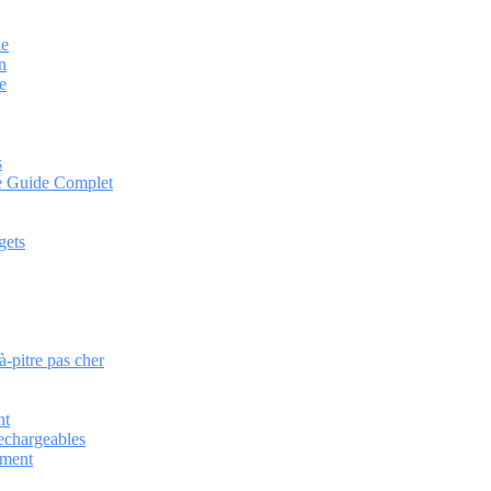
ne
n
e
s
 le Guide Complet
gets
à-pitre pas cher
nt
echargeables
ement